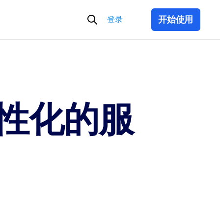
搜
登录
开始使用
索
性化的服
程序开发状况报告
案例研究：CDS
发世界的深入关注
CDS 如何使用 Docker 拥抱云原生开发
阅读更多
 v4.36
SOC 2 Type 2 认证和 ISO 27001 认证
r Desktop 的新增功能
 安全性和合规性意味着什么