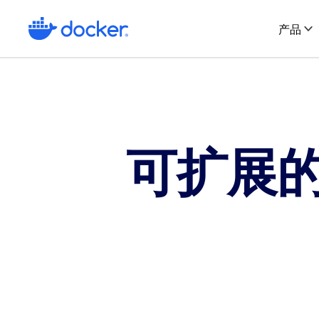
产品
产品
开发者
公司
Docker Desktop
关于我们
活动
开源
文档
Testconta
容器化您的应用程序
让我们自我介绍一下
参加现场和虚
探索开源
查找 Docker 产品指南
使用真实的依
可扩展
什么是容器？
入门
预览计
Docker 
Docker Hub
Testconta
了解容器化
了解 Docker 基础知识
帮助塑造 
用专属周边装
发现和共享容器镜像
在云端无限测
为什么选择 Docker
资源
职业
客户案
了解我们的与众不同之处
搜索实用资料库
申请加入我们
从客户案
Docker Scout
信任
培训
联系我们
简化软件供应链
查找我们的客户信任资源
提升您的 Docker 技能
我们很乐意倾
Docker Build Cloud
合作伙伴
扩展 SDK
加速您的镜像构建
成为 Docker 合作伙伴
创建和共享您自己的扩展
客户成功
社区
查
获取