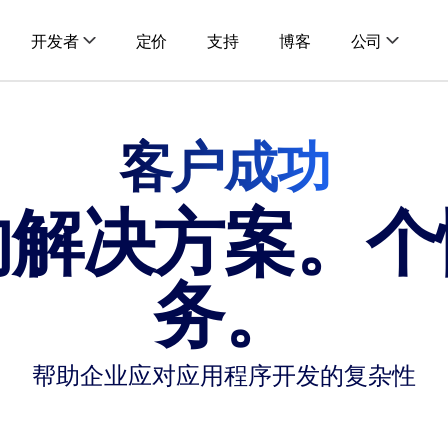
开发者
定价
支持
博客
公司
更多开发人员资源
客户成功
iners Desktop
拟聚会
项目
赖项进行本地测试
的解决方案。个
划
商店
iners Cloud
Docker 的未来
备起来
试
例
务。
的团队
例中获得灵感
2024 年应用
对不断发展的软件开
听您的意见
阅读更多
帮助企业应对应用程序开发的复杂性
Docker Desktop
Docker 宣布获得 
了解最新版本中 Docke
了解这对 Docker
阅读更多
阅读更多
看我们的产品路线图
最新的 Docker 新闻